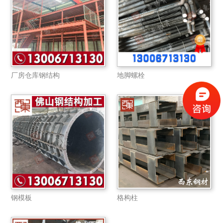
厂房仓库钢结构
地脚螺栓
钢模板
格构柱